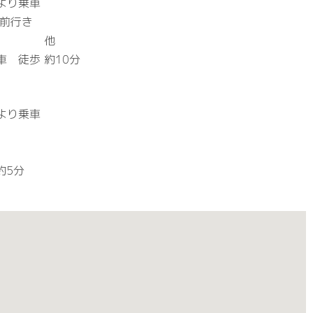
より乗車
所前行き
目行き 他
 徒歩 約10分
より乗車
約5分