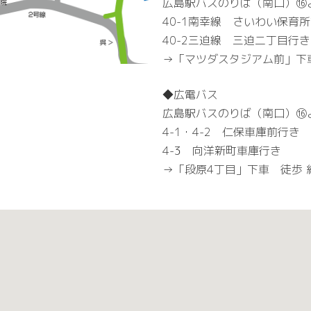
広島駅バスのりば（南口）⑯
40-1南幸線 さいわい保育
40-2三迫線 三迫二丁
→「マツダスタジアム前」下車
◆広電バス
広島駅バスのりば（南口）⑯
4-1・4-2 仁保車庫前行き
4-3 向洋新町車庫行き
→「段原4丁目」下車 徒歩 