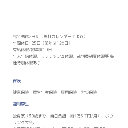
年2回（6月、12月）
休日休暇
完全週休2日制（当社カレンダーによる）
年間休日125日（閏年は126日）
有給休暇/初年度10日
年末年始休暇、リフレッシュ休暇、裁判員制度休暇等 各
種特別休暇あり
保険
健康保険・厚生年金保険・雇用保険・労災保険
福利厚生
独身寮（30歳まで、自己負担：約1万5千円/月）、ボウ
リング大会、