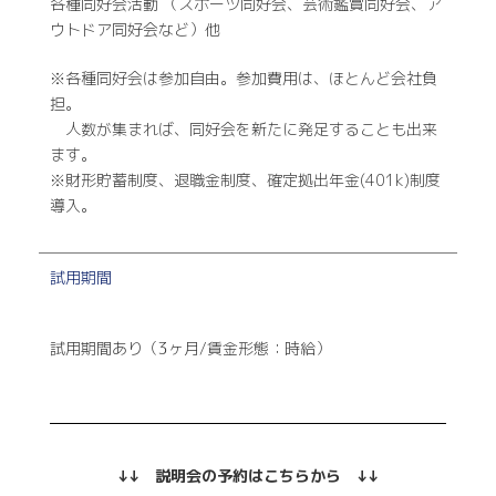
各種同好会活動 （スポーツ同好会、芸術鑑賞同好会、ア
ウトドア同好会など）他
※各種同好会は参加自由。参加費用は、ほとんど会社負
担。
人数が集まれば、同好会を新たに発足することも出来
ます。
※財形貯蓄制度、退職金制度、確定拠出年金(401k)制度
導入。
試用期間
試用期間あり（3ヶ月/賃金形態：時給）
↓↓ 説明会の予約はこちらから ↓↓